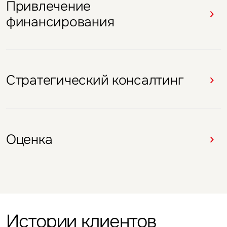
Привлечение
Брокеридж
Брокеридж
Брокеридж
Брокеридж
финансирования
Оценка
Стратегический консалтинг
Оценка
Оценка
Стратегический консалтинг
Оценка
Оценка
Истории клиентов