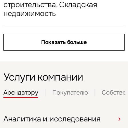
строительства. Складская
Cанкт-Петербурга.
персональных данных
Показать больше
недвижимость
Показать больше
Предварительные итоги I
Показать больше
полугодия 2026
Показать больше
Показать больше
Услуги компании
Арендатору
Покупателю
Собстве
Аналитика и исследования
Аналитика и исследования
Аналитика и исследования
Аналитика и исследования
Аналитика и исследования