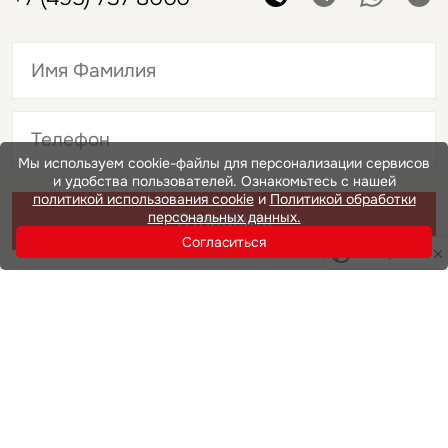
Это обязательное поле
Мы используем cookie-файлы для персонализации сервисов
и удобства пользователей. Ознакомьтесь с нашей
Это обязательное поле
политикой использования cookie
и
Политикой обработки
персональных данных.
Отправить
Согласиться
Privacy notice
Нажимая на кнопку «Отправить», вы даете свое согласие
на обработку и использование ваших
персональных данных