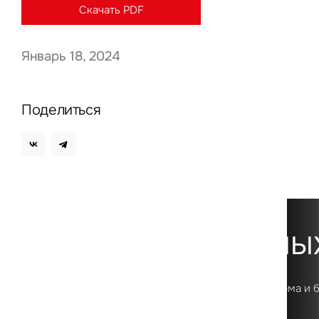
Скачать PDF
Январь 18, 2024
Нажима
данны
Поделиться
Платформа данны
Первая в России цифровая аналитическая платформа и 
о рынке коммерческой недвижимости