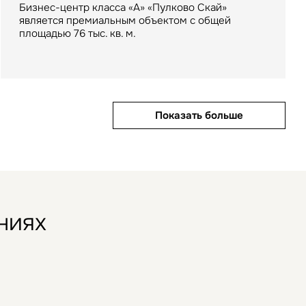
Бизнес-центр класса «А» «Пулково Скай»
Крупнейший российский маркетплейс стал
Петербурга
является премиальным объектом с общей
арендатором склада в индустриальном парке
площадью 76 тыс. кв. м.
«РУСИЧ Холмогоры» на северо-востоке Москвы
Показать больше
Показать больше
Показать больше
ниях