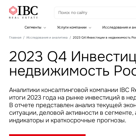
З
Сегменты
Услуги компании
Исследования и ан
Офисная недвижимость
Инвестиции
Главная
Исследования и аналитика
2023 Q4 Инвестиции в недвижимость Ро
Складская недвижимость
Земельные активы и девелопмент
Инвестиционные активы
Брокеридж
2023 Q4 Инвестиц
Офисная недвижимость
Складская недвижимость
недвижимость Ро
Торговая недвижимость
Стратегический консалтинг
Это о
Исследования и аналитика
Введе
Оценка
Управление проектами строительства
Аналитики консалтинговой компании IBC Re
итоги 2023 года на рынке инвестиций в н
В отчете представлен анализ текущей эк
ситуации, деловой активности в сегменте,
индикаторы и краткосрочные прогнозы.
Это о
Введе