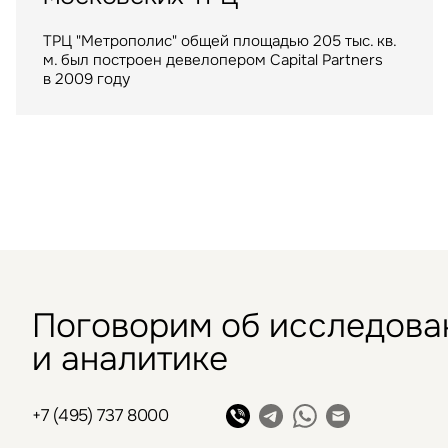
Компания IBC Real Estate выступила
Головином переулке ЦАО Москвы
консультантом сделки по аренде в Шымкенте
ТРЦ "Метрополис" общей площадью 205 тыс. кв.
складского помещения для крупнейшего
м. был построен девелопером Capital Partners
маркетплейса
в 2009 году
Поговорим об исследова
и аналитике
+7 (495) 737 8000