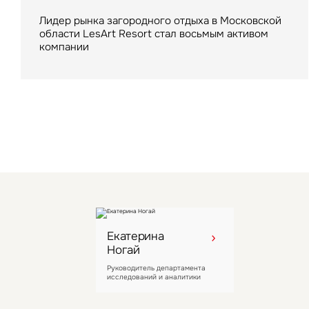
Fitness арендовал в отеле помещение более 2
000 кв. м
Лидер рынка загородного отдыха в Московской
области LesArt Resort стал восьмым активом
компании
Екатерина
Ногай
Руководитель департамента
исследований и аналитики