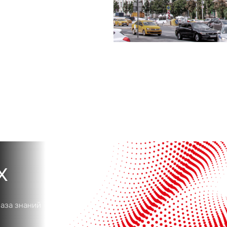
Сейчас
По времени
Отправить
я на кнопку «Отправить», вы даете свое согласие на обработку и использование ваших
персональ
х
х
база знаний