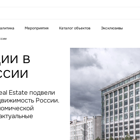
аказать звонок
алитика
Мероприятия
Каталог объектов
Эксклюзивы
ссии
Телефон
WhatsApp
Telegram
ии в
ссии
бязательное поле
Это обязательное поле
н неверный формат
Введен неверный формат
al Estate подвели
едвижимость России.
ономической
 актуальные
бязательное поле
н неверный формат