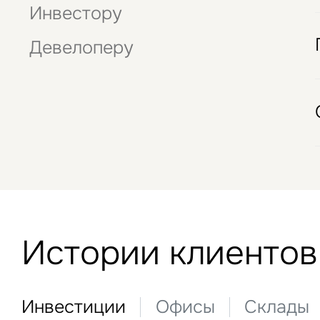
Подписаться
Инвестору
Нажима
данны
Стрит-ритейл
Это обязательное поле
Девелоперу
Отели
Истории клиентов
Инвестиции
Офисы
Склады