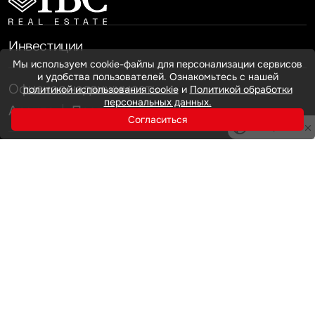
Это обязательное поле
Отправить
Мы используем cookie-файлы для персонализации сервисов
и удобства пользователей. Ознакомьтесь с нашей
Нажимая на кнопку «Отправить», вы даете свое согласие
политикой использования cookie
и
Политикой обработки
на обработку и использование ваших
персональных данных
персональных данных.
Согласиться
Privacy notice
Инвестиции
Офисная недвижимость
Аренда
Продажа