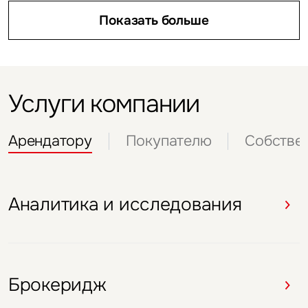
Показать больше
Услуги компании
Арендатору
Покупателю
Собстве
Аналитика и исследования
Аналитика и исследования
Аналитика и исследования
Аналитика и исследования
Аналитика и исследования
Брокеридж
Представление интересов
Представление интересов
Представление интересов
Представление интересов