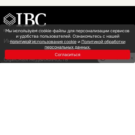
Мы используем cookie-файлы для персонализации сервисов
и удобства пользователей. Ознакомьтесь с нашей
Инвестиции
политикой использования cookie
и
Политикой обработки
персональных данных.
Согласиться
Офисная недвижимость
Privacy notice
Аренда
Продажа
Индустриальная недвижимость
Аренда
Продажа
Услуги
Инвестиции
Земельные активы и девелопмент
Брокеридж
О нас