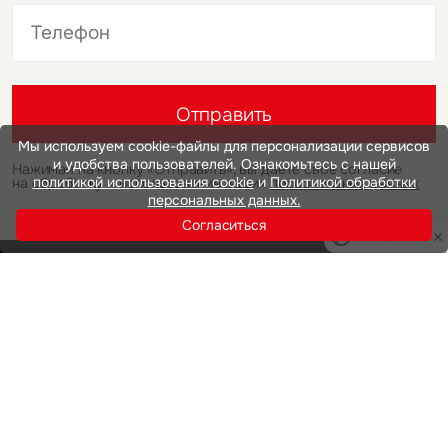
Это обязательное поле
Это обязательное поле
Отправить
Мы используем cookie-файлы для персонализации сервисов
и удобства пользователей. Ознакомьтесь с нашей
Нажимая на кнопку «Отправить», вы даете свое согласие
политикой использования cookie
и
Политикой обработки
на обработку и использование ваших
персональных данных
персональных данных.
Согласиться
Privacy notice
Инвестиции
Офисная недвижимость
Аренда
Продажа