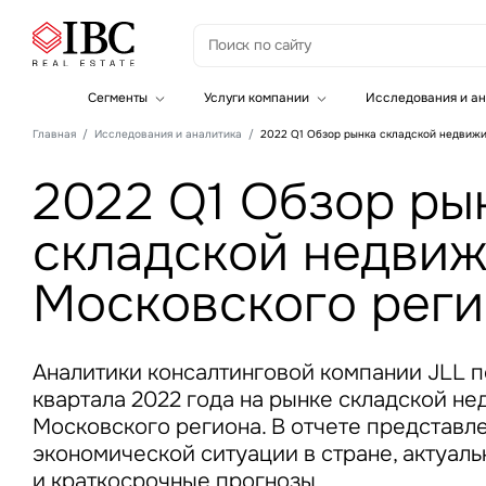
З
Сегменты
Услуги компании
Исследования и ан
Офисная недвижимость
Инвестиции
Главная
Исследования и аналитика
2022 Q1 Обзор рынка складской недвиж
Складская недвижимость
Земельные активы и девелопмент
Инвестиционные активы
Брокеридж
2022 Q1 Обзор ры
Офисная недвижимость
Складская недвижимость
складской недви
Торговая недвижимость
Стратегический консалтинг
Это о
Исследования и аналитика
Московского рег
Введе
Оценка
Управление проектами строительства
Аналитики консалтинговой компании JLL п
квартала 2022 года на рынке складской н
Московского региона. В отчете представл
экономической ситуации в стране, актуал
Это о
и краткосрочные прогнозы.
Введе