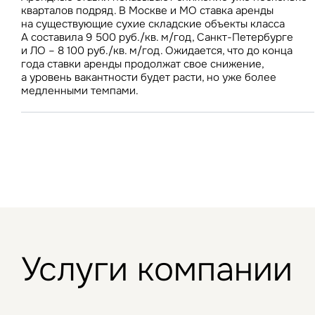
представлен в отчете.
кварталов подряд. В Москве и МО ставка аренды
в сопоставимых ценах.
на существующие сухие складские объекты класса
А составила 9 500 руб./кв. м/год, Санкт-Петербурге
и ЛО – 8 100 руб./кв. м/год. Ожидается, что до конца
года ставки аренды продолжат свое снижение,
а уровень вакантности будет расти, но уже более
З
медленными темпами.
П
Подписатьс
Заполните 
Это о
Оста
Во
объе
Это о
Пр
Это обязательное поле
Это обязательное поле
Жа
Исследования и новости
Введен неверный формат
Услуги компании
Это об
Предложения по аренде
Исследования и новости М
Ув
Невер
Это обязательное поле
Предложения о продаже
Исследования и новости С
Москва и Московская обла
Инвестиции
Москва
Об
Инвестиции
Нажим
Мероприятия
Санкт-Петербург
Торговые центры