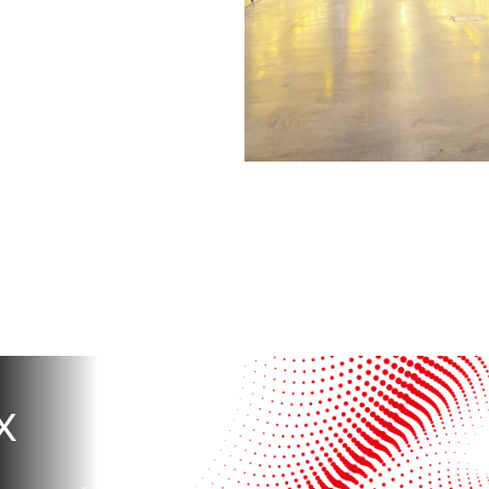
Сейчас
По времени
Отправить
я на кнопку «Отправить», вы даете свое согласие на обработку и использование ваших
персональ
х
х