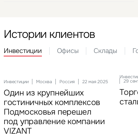
Оценка
Стратегический консалтинг
Оценка
Оценка
Стратегический консалтинг
Оценка
Оценка
Истории клиентов
Инвестиции
Офисы
Склады
Г