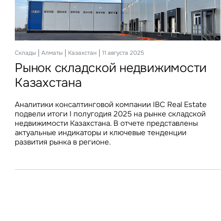
Офисы
Склады
Алматы
Алматы
Казахстан
Казахстан
11 декабря 2025
11 августа 2025
2025 Офисная недвижимость
Рынок складской недвижимости
Казахстана
Казахстана
Аналитики консалтинговой компании IBC Real Estate
Аналитики консалтинговой компании IBC Real Estate
подвели итоги ноября 2025 года на рынке офисной
подвели итоги I полугодия 2025 на рынке складской
недвижимости Казахстана. В отчете представлен
недвижимости Казахстана. В отчете представлены
подробный анализ тенденций и ключевых индикаторов
актуальные индикаторы и ключевые тенденции
офисного рынка Алматы и Астаны.
развития рынка в регионе.
З