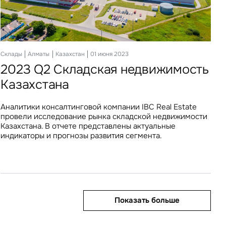
Офисы
Склады
Алматы
Алматы
Казахстан
Казахстан
14 декабря 2023
01 июня 2023
2023 Q4 Офисная недвижимость
2023 Q2 Складская недвижимость
Казахстана
Казахстана
Аналитики консалтинговой компании IBC Real Estate
Аналитики консалтинговой компании IBC Real Estate
провели исследование рынка офисной недвижимости
провели исследование рынка складской недвижимости
Казахстана. В отчете представлены актуальные
Казахстана. В отчете представлены актуальные
индикаторы и прогнозы развития сегмента.
индикаторы и прогнозы развития сегмента.
Показать больше