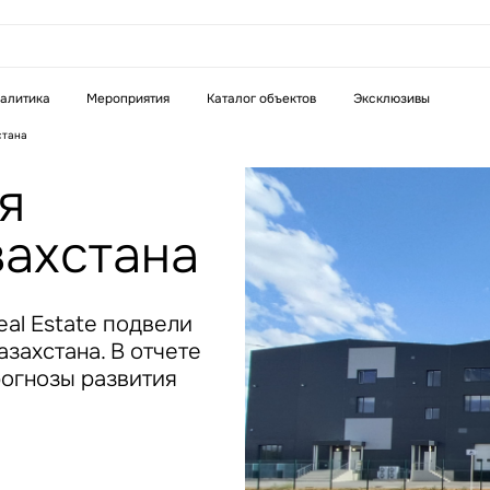
аказать звонок
алитика
Мероприятия
Каталог объектов
Эксклюзивы
стана
Телефон
WhatsApp
Telegram
я
ахстана
бязательное поле
Это обязательное поле
н неверный формат
Введен неверный формат
al Estate подвели
захстана. В отчете
рогнозы развития
бязательное поле
н неверный формат