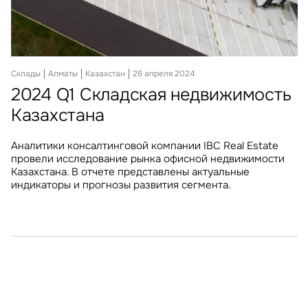
Офисы
Склады
Алматы
Алматы
Казахстан
Казахстан
09 декабря 2024
26 апреля 2024
2024 Q3 Офисная недвижимость
2024 Q1 Складская недвижимость
Казахстана
Казахстана
Аналитики консалтинговой компании IBC Real Estate
Аналитики консалтинговой компании IBC Real Estate
подвели итоги III квартала 2024 года на рынке офисной
провели исследование рынка офисной недвижимости
недвижимости Казахстана. В отчете представлены
Казахстана. В отчете представлены актуальные
актуальные индикаторы и прогнозы развития сегмента.
индикаторы и прогнозы развития сегмента.
адайте свой вопрос