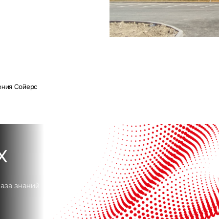
Сейчас
По времени
Отправить
я на кнопку «Отправить», вы даете свое согласие на обработку и использование ваших
персональ
х
ения Сойерс
х
база знаний