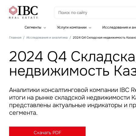
З
Сегменты
Услуги компании
Исследования и ан
Офисная недвижимость
Инвестиции
Главная
Исследования и аналитика
2024 Q4 Складская недвижимость Казах
Складская недвижимость
Земельные активы и девелопмент
Инвестиционные активы
Брокеридж
2024 Q4 Складска
Офисная недвижимость
Складская недвижимость
недвижимость Каз
Торговая недвижимость
Стратегический консалтинг
Это о
Исследования и аналитика
Введе
Оценка
Управление проектами строительства
Аналитики консалтинговой компании IBC Re
итоги на рынке складской недвижимости Ка
представлены актуальные индикаторы и п
сегмента.
Это о
Скачать PDF
Введе