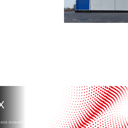
Сейчас
По времени
Отправить
я на кнопку «Отправить», вы даете свое согласие на обработку и использование ваших
персональ
х
х
база знаний