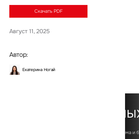
Скачать PDF
Август 11, 2025
Нажима
данны
Автор:
Екатерина Ногай
Платформа данны
Первая в России цифровая аналитическая платформа и 
о рынке коммерческой недвижимости