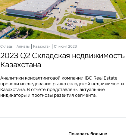
Офисы
Склады
Алматы
Алматы
Казахстан
Казахстан
14 декабря 2023
01 июня 2023
2023 Q4 Офисная недвижимость
2023 Q2 Складская недвижимость
Казахстана
Казахстана
Аналитики консалтинговой компании IBC Real Estate
Аналитики консалтинговой компании IBC Real Estate
провели исследование рынка офисной недвижимости
провели исследование рынка складской недвижимости
Казахстана. В отчете представлены актуальные
Казахстана. В отчете представлены актуальные
индикаторы и прогнозы развития сегмента.
индикаторы и прогнозы развития сегмента.
Показать больше