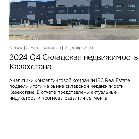
Офисы
Склады
Алматы
Алматы
Казахстан
Казахстан
11 декабря 2025
13 декабря 2024
2025 Офисная недвижимость
2024 Q4 Складская недвижимость
Казахстана
Казахстана
Аналитики консалтинговой компании IBC Real Estate
Аналитики консалтинговой компании IBC Real Estate
подвели итоги ноября 2025 года на рынке офисной
подвели итоги на рынке складской недвижимости
недвижимости Казахстана. В отчете представлен
Казахстана. В отчете представлены актуальные
подробный анализ тенденций и ключевых индикаторов
индикаторы и прогнозы развития сегмента.
офисного рынка Алматы и Астаны.