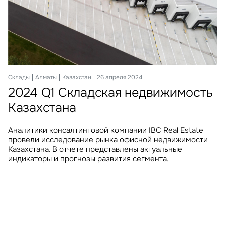
Офисы
Склады
Алматы
Алматы
Казахстан
Казахстан
09 декабря 2024
26 апреля 2024
2024 Q3 Офисная недвижимость
2024 Q1 Складская недвижимость
Казахстана
Казахстана
Аналитики консалтинговой компании IBC Real Estate
Аналитики консалтинговой компании IBC Real Estate
подвели итоги III квартала 2024 года на рынке офисной
провели исследование рынка офисной недвижимости
недвижимости Казахстана. В отчете представлены
Казахстана. В отчете представлены актуальные
актуальные индикаторы и прогнозы развития сегмента.
индикаторы и прогнозы развития сегмента.