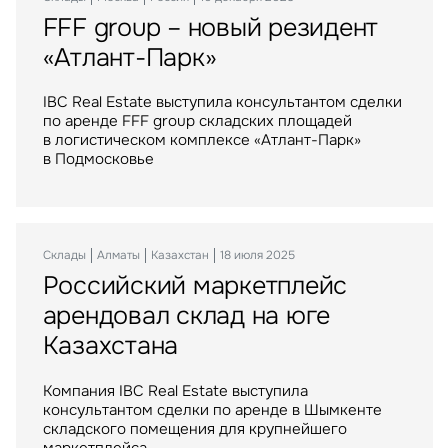
FFF group – новый резидент
Компания АБН стала новым
Торговые центры «МЕГА»
«Атлант-Парк»
арендатором Comcity
стали российским активом
IBC Real Estate выступила консультантом сделки
Площадь нового офиса составила около 1,7 тыс.
IBC Real Estate выступила консультантом
по аренде FFF group складских площадей
кв. м в новой фазе “Браво”
крупнейшей в истории рынка сделки
в логистическом комплексе «Атлант-Парк»
по приобретению Группой Газпромбанк сети
в Подмосковье
торговых центров МЕГА в России
Склады
Офисы
Инвестиции
Москва
Алматы
Москва
Россия
Казахстан
Россия
21 июля 2025
18 июля 2025
06 апреля 2023
Российский маркетплейс
БЦ «Дом Чехова» становится
Balchug Capital выкупил
арендовал склад на юге
центром IT
у американских инвесторов
Казахстана
один из крупнейших
Компании IBC Real Estate и CORE.XP сдали
московских ТРЦ
в аренду особняк «Дом Чехова» в Малом
Компания IBC Real Estate выступила
Головином переулке ЦАО Москвы
консультантом сделки по аренде в Шымкенте
ТРЦ "Метрополис" общей площадью 205 тыс. кв.
складского помещения для крупнейшего
м. был построен девелопером Capital Partners
маркетплейса