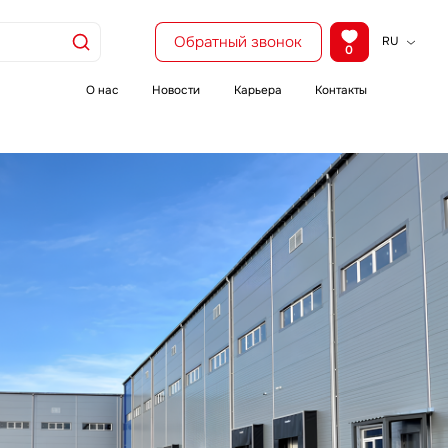
Обратный звонок
RU
0
KZ
EN
О нас
Новости
Карьера
Контакты
CH