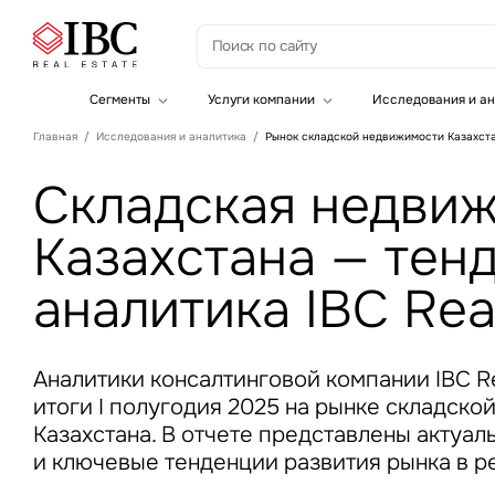
З
Сегменты
Услуги компании
Исследования и ан
Офисная недвижимость
Инвестиции
Главная
Исследования и аналитика
Рынок складской недвижимости Казахст
Складская недвижимость
Земельные активы и девелопмент
Инвестиционные активы
Брокеридж
Складская недви
Офисная недвижимость
Складская недвижимость
Казахстана — тен
Торговая недвижимость
Стратегический консалтинг
Это о
Исследования и аналитика
аналитика IBC Rea
Введе
Оценка
Управление проектами строительства
Аналитики консалтинговой компании IBC Re
итоги I полугодия 2025 на рынке складск
Казахстана. В отчете представлены актуа
и ключевые тенденции развития рынка в р
Это о
Введе