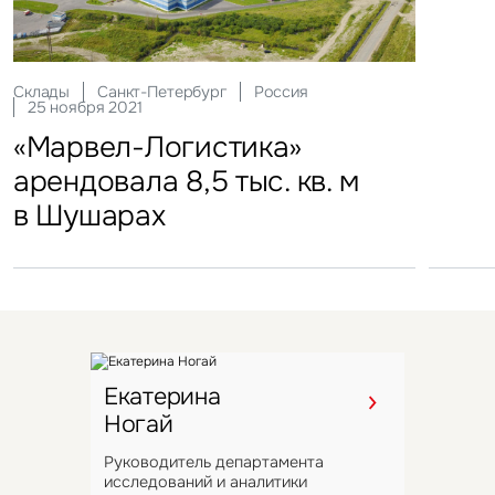
под управление компании
VIZANT
Склады
Офисы
Москва
Санкт-Петербург
Россия
Россия
14 сентября 2021
25 ноября 2021
СберМаркет арендовал flex-
«Марвел-Логистика»
офис во флагманском
арендовала 8,5 тыс. кв. м
проекте Space 1
в Шушарах
Екатерина
Ногай
Руководитель департамента
исследований и аналитики