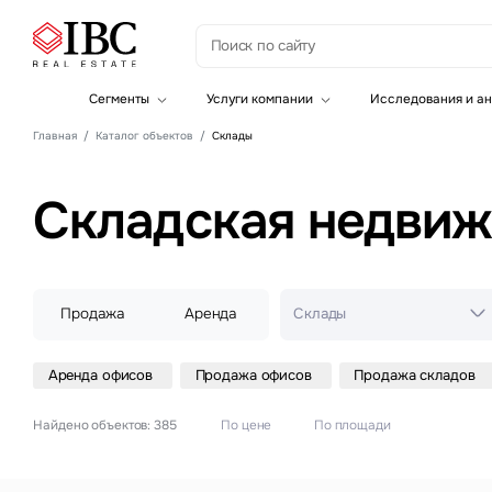
По цене
По площади
Найдено объектов:
385
Носовихинс
шоссе
З
Сегменты
Услуги компании
Исследования и ан
Пятницкое
Офисная недвижимость
Инвестиции
шоссе
Главная
Каталог объектов
Склады
Складская недвижимость
Земельные активы и девелопмент
Инвестиционные активы
Брокеридж
Выборгское
Офисная недвижимость
Складская недви
шоссе
Складская недвижимость
Торговая недвижимость
Калужское
Офисы
Стратегический консалтинг
Это о
шоссе
Исследования и аналитика
Введе
Оценка
Склады
Продажа
Аренда
Склады
Управление проектами строительства
Колтушское
шоссе
Аренда офисов
Продажа офисов
Продажа складов
Варшавско
шоссе
Найдено объектов:
385
По цене
По площади
Горьковско
Это о
шоссе
Введе