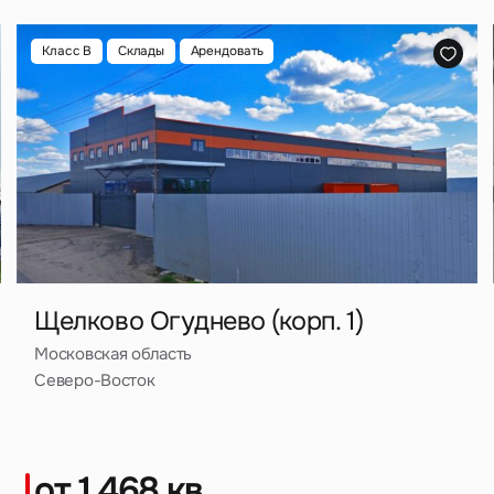
Сейчас
По времени
Реутов
е
Класс B
Склады
Арендовать
Отправить
Санкт-Петербург
кое
я на кнопку «Отправить», вы даете свое согласие на обработку и использование ваших
персональ
х
село Белый Раст
й
село Быково
село Долматово
е
село Еганово
вское
Щелково Огуднево (корп. 1)
село Константиновское
Московская область
5
Северо-Восток
село Красный Путь
ое
село Михайловская Слобода
от 1 468 кв.
село Новосёлки