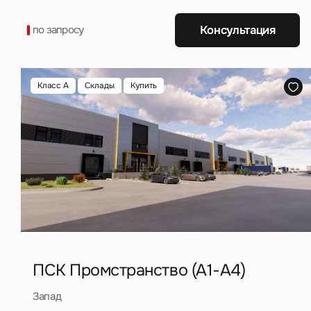
Волковское
шоссе
Консультация
по запросу
Рязанское
шоссе
Класс A
Склады
Купить
Южное шос
Шоссе
Революции
Волоколамс
шоссе
Щелковско
шоссе
Дмитровско
шоссе
ПСК Промстранство (A1-A4)
Киевское
Запад
шоссе