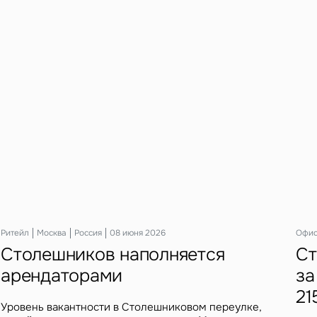
Ритейл
Москва
Россия
08 июня 2026
Офи
Столешников наполняется
Ст
арендаторами
за
21
Уровень вакантности в Столешниковом переулке,