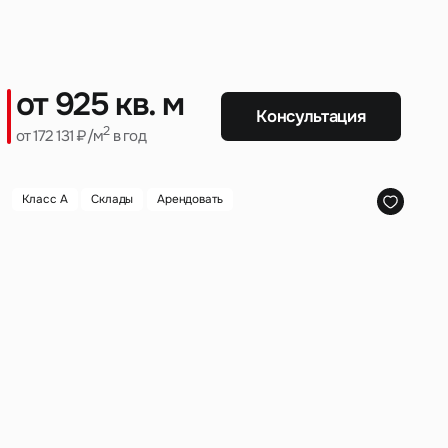
от 925 кв. м
Консультация
ад
2
от 172 131 ₽/м
в год
Класс A
Склады
Арендовать