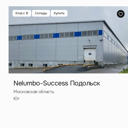
Егорьевско
шоссе
Класс B
Склады
Купить
Новорязанс
Нажима
шоссе
данны
Лихачевски
проспект
Рогачевско
шоссе
Шереметье
Nelumbo-Success Подольск
шоссе
Московская область
Шоссе А-10
Юг
Новорижск
шоссе