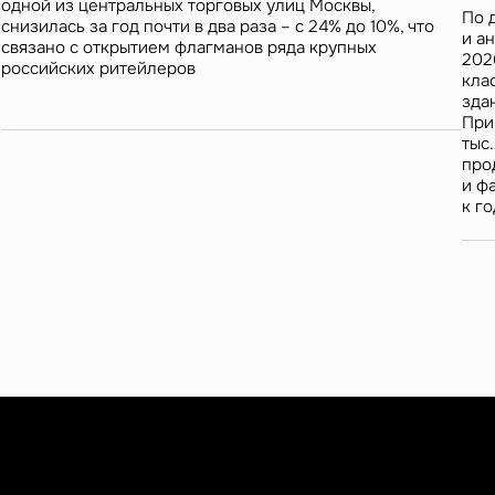
одной из центральных торговых улиц Москвы,
По 
снизилась за год почти в два раза – с 24% до 10%, что
и а
связано с открытием флагманов ряда крупных
202
российских ритейлеров
кла
зда
При
тыс.
про
и ф
к г