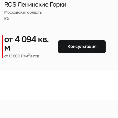
RCS Ленинские Горки
Московская область
Юг
править
от 4 094 кв.
у «Отправить», вы даете свое
м
ете свое согласие
Консультация
ботку и использование ваших
ро-Запад
персональных данных
ных
нных
2
от 13 800 ₽/м
в год
д
льства
ить
фильтры