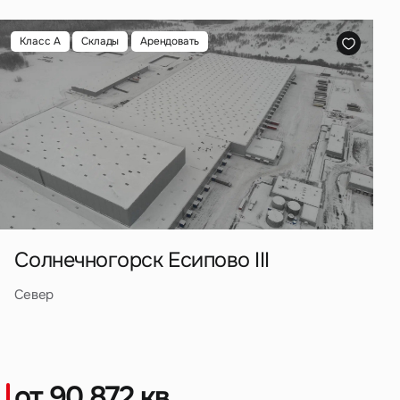
Класс A
Склады
Арендовать
ных
Солнечногорск Есипово III
Север
от 90 872 кв.