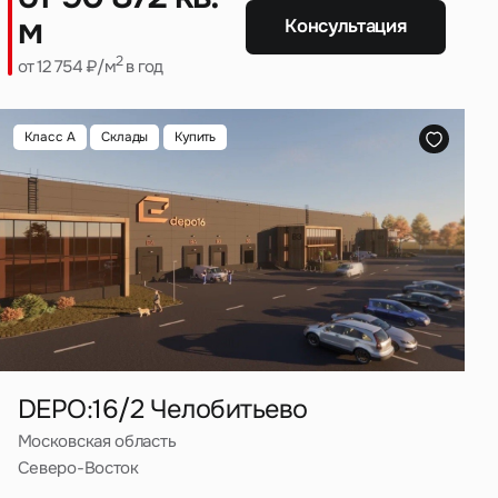
м
Консультация
2
от 12 754 ₽/м
в год
Класс A
Склады
Купить
DEPO:16/2 Челобитьево
Московская область
Северо-Восток