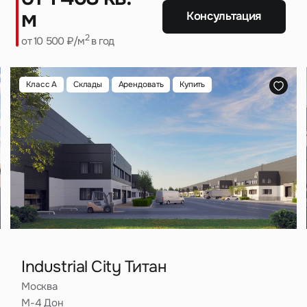
м
Консультация
село Орудьево
2
от 10 500 ₽/м
в год
село Покров
Класс A
Склады
Арендовать
Купить
се
село Речицы
село Софьино
село Сынково
кое
село Юдино
е
Сергиев Посад
е
Солнечногорск
Industrial City Титан
Старая Купавна
Москва
М-4 Дон