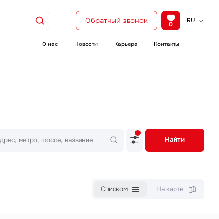
кое
Обратный звонок
RU
0
KZ
EN
О нас
Новости
Карьера
Контакты
CH
кие
Найти
уг
Списком
На карте