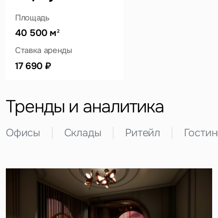
Площадь
40 500 м
2
Это обязательное поле
Ставка аренды
Вопрос
17 690 ₽
Это обязательное поле
Предложение
Тренды и аналитика
Это обязательное поле
Жалоба
Офисы
Склады
Ритейл
Гости
Уведомления
Объявление