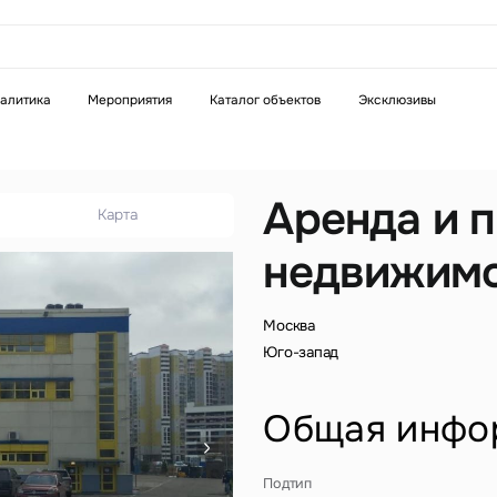
аказать звонок
алитика
Мероприятия
Каталог объектов
Эксклюзивы
Телефон
WhatsApp
Telegram
Аренда и 
Карта
недвижим
бязательное поле
Это обязательное поле
н неверный формат
Введен неверный формат
Москва
Юго-запад
Общая инфо
бязательное поле
Подтип
н неверный формат