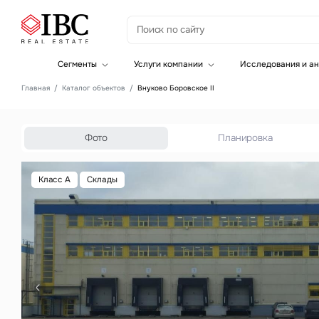
З
Сегменты
Услуги компании
Исследования и ан
Офисная недвижимость
Инвестиции
Главная
Каталог объектов
Внуково Боровское II
Складская недвижимость
Земельные активы и девелопмент
Инвестиционные активы
Брокеридж
Офисная недвижимость
Складская недвижимость
Фото
Планировка
Торговая недвижимость
Стратегический консалтинг
Это о
Исследования и аналитика
Класс A
Склады
Введе
Оценка
Управление проектами строительства
Это о
Введе