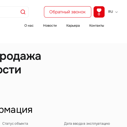
Обратный звонок
RU
0
KZ
EN
О нас
Новости
Карьера
Контакты
CH
продажа
ости
рмация
Статус объекта
Дата ввода в эксплуатацию