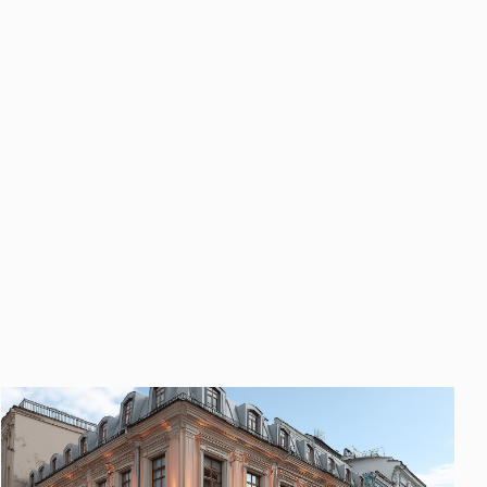
править
у «Отправить», вы даете свое
ете свое согласие
ботку и использование ваших
персональных данных
ных
нных