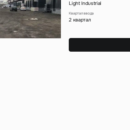
Сейчас
По времени
Light Industrial
Квартал ввода
2 квартал
Отправить
я на кнопку «Отправить», вы даете свое согласие на обработку и использование ваших
персональ
х