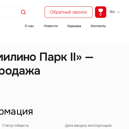
Обратный звонок
RU
0
KZ
EN
О нас
Новости
Карьера
Контакты
CH
илино Парк II» —
продажа
рмация
Статус объекта
Дата ввода в эксплуатацию