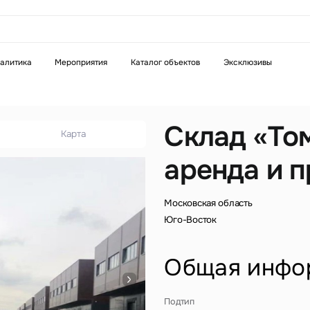
аказать звонок
алитика
Мероприятия
Каталог объектов
Эксклюзивы
Телефон
WhatsApp
Telegram
Склад «Том
Карта
аренда и 
бязательное поле
Это обязательное поле
н неверный формат
Введен неверный формат
Московская область
Юго-Восток
Общая инфо
бязательное поле
Подтип
н неверный формат