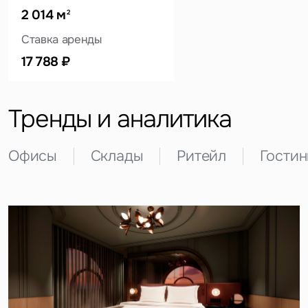
2 014 м
2
Ставка аренды
Это обязательное поле
Вопрос
17 788 ₽
Это обязательное поле
Предложение
Тренды и аналитика
Это обязательное поле
Жалоба
Офисы
Склады
Ритейл
Гости
Уведомления
Объявление