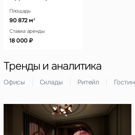
Площадь
90 872 м
2
Это обязательное поле
Ставка аренды
Вопрос
18 000 ₽
Это обязательное поле
Предложение
Тренды и аналитика
Это обязательное поле
Жалоба
Офисы
Склады
Ритейл
Гости
Уведомления
Объявление