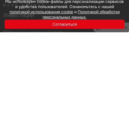
Мы используем cookie-файлы для персонализации сервисов
и удобства пользователей. Ознакомьтесь с нашей
политикой использования cookie
и
Политикой обработки
Инвестиции
персональных данных.
Согласиться
Privacy notice
Офисная недвижимость
Аренда
Продажа
Индустриальная недвижимость
Аренда
Продажа
Услуги
Инвестиции
Земельные активы и девелопмент
Брокеридж
О нас
Офисная недвижимость
Складская недвижимость
Торговая недвижимость
Карьера
Стратегический консалтинг