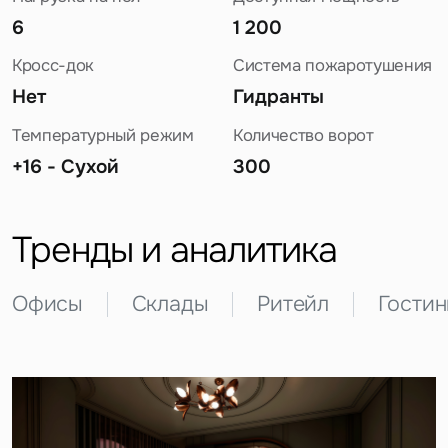
6
1 200
Кросс-док
Система пожаротушения
Нет
Гидранты
Температурный режим
Количество ворот
+16 - Сухой
300
Задайте свой вопрос
Тренды и аналитика
Офисы
Склады
Ритейл
Гости
Это обязательное поле
Вопрос
Это обязательное поле
Предложение