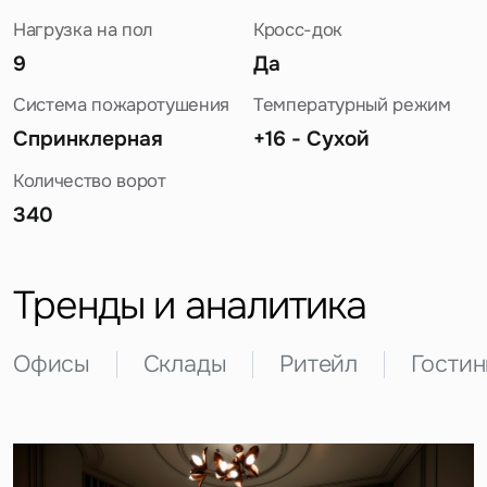
Нагрузка на пол
Кросс-док
9
Да
Система пожаротушения
Температурный режим
Спринклерная
+16 - Сухой
Количество ворот
Задайте свой вопрос
340
Тренды и аналитика
Офисы
Склады
Ритейл
Гости
Это обязательное поле
Вопрос
Это обязательное поле
Предложение