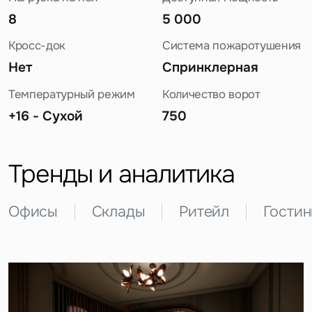
8
5 000
Кросс-док
Система пожаротушения
Нет
Спринклерная
Температурный режим
Количество ворот
+16 - Сухой
750
Задайте свой вопрос
Тренды и аналитика
Офисы
Склады
Ритейл
Гости
Это обязательное поле
Вопрос
Это обязательное поле
Предложение