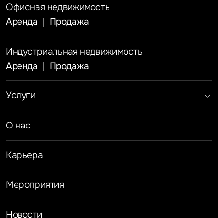
Офисная недвижимость
Аренда
Продажа
Индустриальная недвижимость
Аренда
Продажа
Услуги
Инвестиции
Земельные активы и девелопмент
Брокеридж
О нас
Офисная недвижимость
Складская недвижимость
Торговая недвижимость
Карьера
Стратегический консалтинг
Исследования и аналитика
Оценка
Мероприятия
Управление проектами строительства
Новости