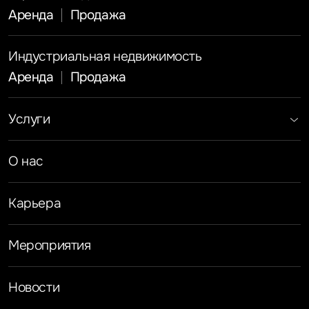
Аренда
Продажа
Индустриальная недвижимость
Аренда
Продажа
Услуги
Инвестиции
Земельные активы и девелопмент
Брокеридж
О нас
Офисная недвижимость
Складская недвижимость
Торговая недвижимость
Карьера
Стратегический консалтинг
Исследования и аналитика
Оценка
Мероприятия
Управление проектами строительства
Новости