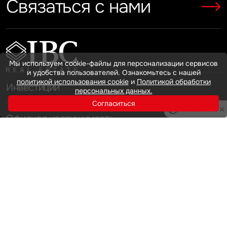
Связаться с нами
Показать больше
Показать больше
Мы используем cookie-файлы для персонализации сервисов
и удобства пользователей. Ознакомьтесь с нашей
политикой использования cookie
и
Политикой обработки
Инвестиции
персональных данных.
Согласиться
Privacy notice
Офисная недвижимость
Аренда
Продажа
Индустриальная недвижимость
Аренда
Продажа
Услуги
Инвестиции