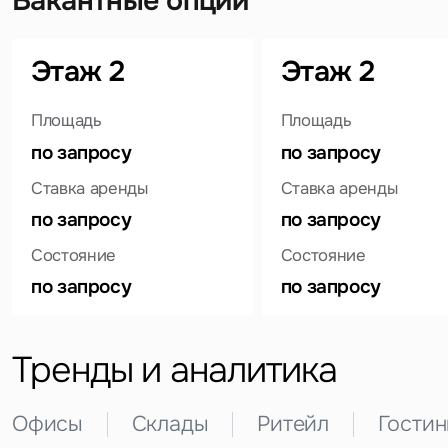
Вакантные опции
Этаж 2
Этаж 2
Площадь
Площадь
по запросу
по запросу
Ставка аренды
Ставка аренды
по запросу
по запросу
Задайте свой вопрос
Состояние
Состояние
по запросу
по запросу
Тренды и аналитика
Это обязательное поле
Вопрос
Офисы
Склады
Ритейл
Гости