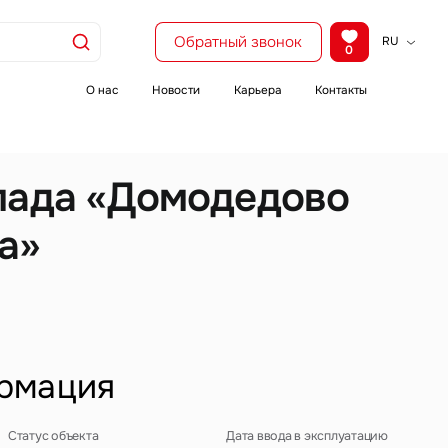
Обратный звонок
RU
0
KZ
EN
О нас
Новости
Карьера
Контакты
CH
лада «Домодедово
а»
рмация
Статус объекта
Дата ввода в эксплуатацию