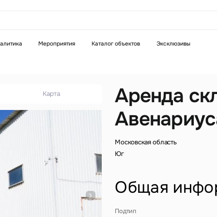
аказать звонок
алитика
Мероприятия
Каталог объектов
Эксклюзивы
Телефон
WhatsApp
Telegram
Аренда ск
Карта
Авенариус
бязательное поле
Это обязательное поле
н неверный формат
Введен неверный формат
Московская область
Юг
Общая инфо
бязательное поле
Подтип
н неверный формат