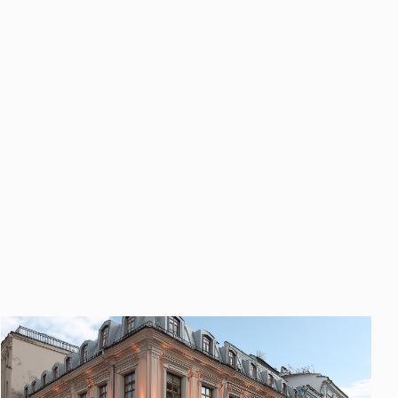
править
у «Отправить», вы даете свое
ете свое согласие
ботку и использование ваших
персональных данных
ных
нных