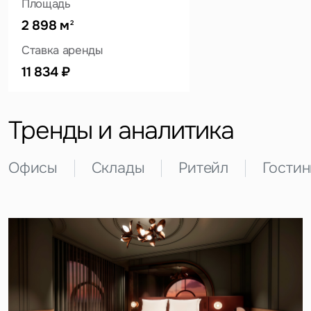
Площадь
2 898 м
2
Ставка аренды
Это обязательное поле
Вопрос
11 834 ₽
Это обязательное поле
Предложение
Тренды и аналитика
Это обязательное поле
Жалоба
Офисы
Склады
Ритейл
Гости
Уведомления
Объявление