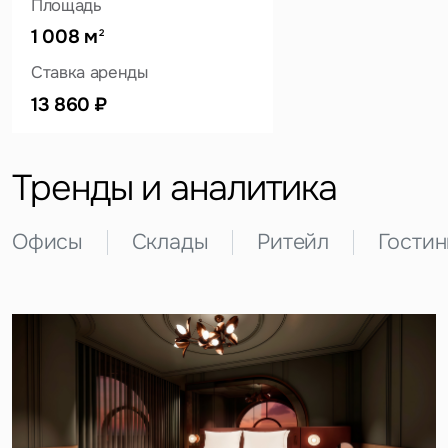
Площадь
1 008 м
2
Ставка аренды
Это обязательное поле
Вопрос
13 860 ₽
Это обязательное поле
Предложение
Тренды и аналитика
Это обязательное поле
Жалоба
Офисы
Склады
Ритейл
Гости
Уведомления
Объявление