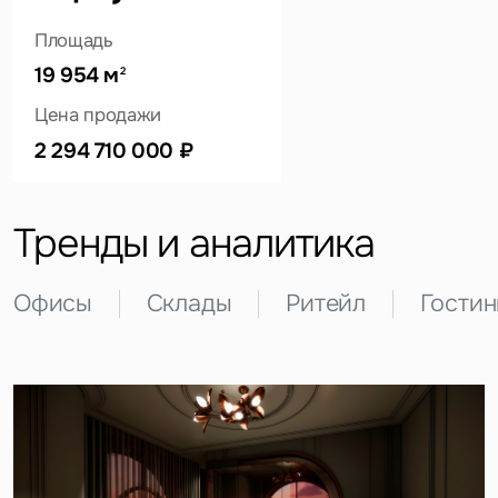
Площадь
19 954 м
2
Это обязательное поле
Цена продажи
Вопрос
2 294 710 000 ₽
Это обязательное поле
Предложение
Тренды и аналитика
Это обязательное поле
Жалоба
Офисы
Склады
Ритейл
Гости
Уведомления
Объявление