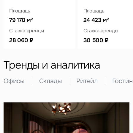
Площадь
Площадь
79 170 м
24 423 м
2
2
Это обязательное поле
Ставка аренды
Ставка аренды
Вопрос
28 060 ₽
30 500 ₽
Это обязательное поле
Предложение
Тренды и аналитика
Это обязательное поле
Жалоба
Офисы
Склады
Ритейл
Гости
Уведомления
Объявление