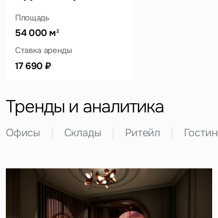
Площадь
54 000 м
2
Это обязательное поле
Ставка аренды
Вопрос
17 690 ₽
Это обязательное поле
Предложение
Тренды и аналитика
Это обязательное поле
Жалоба
Офисы
Склады
Ритейл
Гости
Уведомления
Объявление