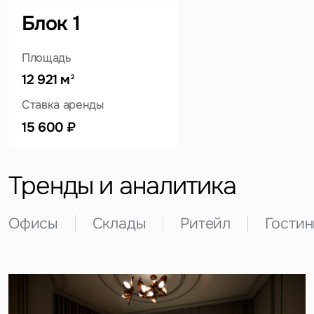
Блок 1
Площадь
12 921 м
Это обязательное поле
2
Вопрос
Ставка аренды
Это обязательное поле
15 600 ₽
Предложение
Это обязательное поле
Жалоба
Тренды и аналитика
Уведомления
Офисы
Склады
Ритейл
Гости
Объявление