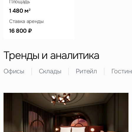
Площадь
1 480 м
2
Ставка аренды
Это обязательное поле
Вопрос
16 800 ₽
Это обязательное поле
Предложение
Тренды и аналитика
Это обязательное поле
Жалоба
Офисы
Склады
Ритейл
Гости
Уведомления
Объявление