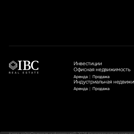
продемонстрировали затраты на проектирование
и фасады, которые увеличились на 100% и 30% год
к году соответственно
Инвестиции
Офисная недвижимость
Аренда
Продажа
Индустриальная недвиж
Аренда
Продажа
Карта сайта
Правовая информация
© 2026 Консалтинговая компания