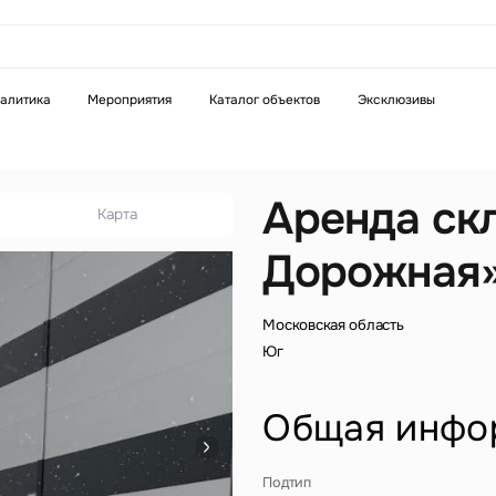
аказать звонок
алитика
Мероприятия
Каталог объектов
Эксклюзивы
Телефон
WhatsApp
Telegram
Аренда ск
Карта
Дорожная
бязательное поле
Это обязательное поле
н неверный формат
Введен неверный формат
Московская область
Юг
Общая инфо
бязательное поле
Подтип
н неверный формат