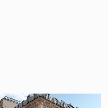
править
у «Отправить», вы даете свое
ете свое согласие
ботку и использование ваших
персональных данных