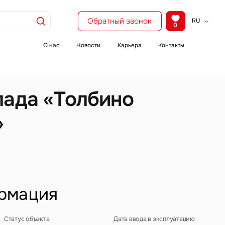
Обратный звонок
RU
0
KZ
EN
О нас
Новости
Карьера
Контакты
CH
лада «Толбино
»
рмация
Статус объекта
Дата ввода в эксплуатацию