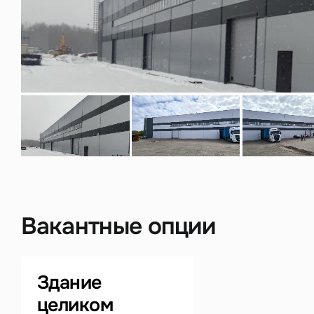
Нажима
данны
Вакантные опции
Здание
целиком