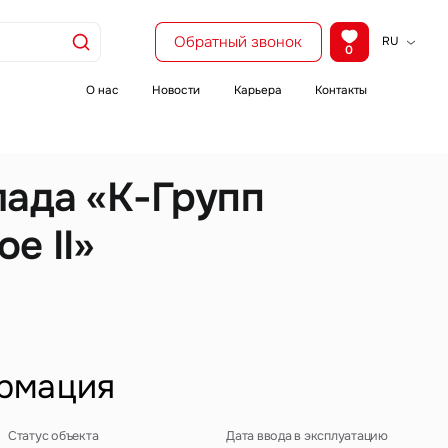
Обратный звонок
RU
0
KZ
EN
О нас
Новости
Карьера
Контакты
CH
лада «К-Групп
е II»
рмация
Статус объекта
Дата ввода в эксплуатацию