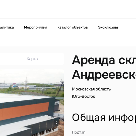
аказать звонок
алитика
Мероприятия
Каталог объектов
Эксклюзивы
Телефон
WhatsApp
Telegram
Аренда ск
Карта
Андреевско
бязательное поле
Это обязательное поле
н неверный формат
Введен неверный формат
Московская область
Юго-Восток
Общая инфо
бязательное поле
Подтип
н неверный формат