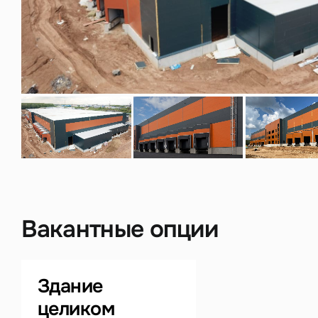
Нажима
данны
Вакантные опции
Здание
целиком