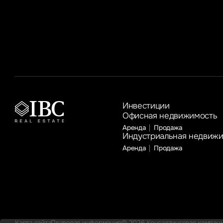
продемонстрировали затраты на проектирование
и фасады, которые увеличились на 100% и 30% год
к году соответственно
Инвестиции
Офисная недвижимость
Аренда
Продажа
Индустриальная недвиж
Аренда
Продажа
Карта сайта
Правовая информация
© 2026 Консалтинговая компания