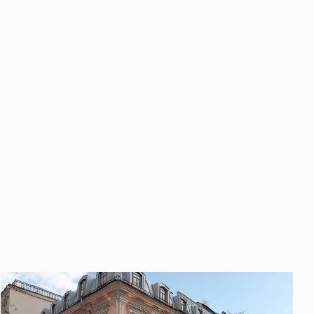
править
у «Отправить», вы даете свое
ете свое согласие
ботку и использование ваших
персональных данных