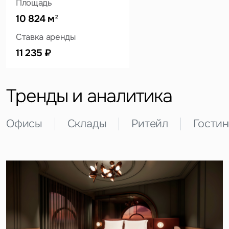
Площадь
10 824 м
2
Ставка аренды
Это обязательное поле
Вопрос
11 235 ₽
Это обязательное поле
Предложение
Тренды и аналитика
Это обязательное поле
Жалоба
Офисы
Склады
Ритейл
Гости
Уведомления
Объявление