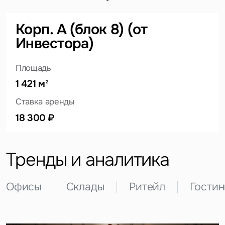
Корп. А (блок 8) (от
Инвестора)
Площадь
Это обязательное поле
Вопрос
1 421 м
2
Это обязательное поле
Ставка аренды
Предложение
18 300 ₽
Это обязательное поле
Жалоба
Тренды и аналитика
Уведомления
Офисы
Склады
Ритейл
Гости
Объявление