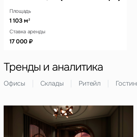
Площадь
1 103 м
2
Это обязательное поле
Ставка аренды
Вопрос
17 000 ₽
Это обязательное поле
Предложение
Тренды и аналитика
Это обязательное поле
Жалоба
Офисы
Склады
Ритейл
Гости
Уведомления
Объявление