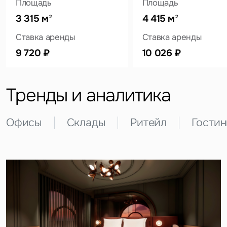
Площадь
Площадь
3 315 м
4 415 м
2
2
Ставка аренды
Ставка аренды
Это обязательное поле
Вопрос
9 720 ₽
10 026 ₽
Это обязательное поле
Предложение
Тренды и аналитика
Это обязательное поле
Жалоба
Офисы
Склады
Ритейл
Гости
Уведомления
Объявление