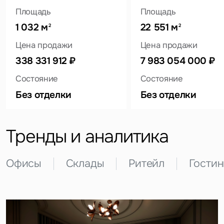
Площадь
Площадь
1 032 м
22 551 м
2
2
Цена продажи
Цена продажи
Это обязательное поле
338 331 912 ₽
7 983 054 000 ₽
Вопрос
Состояние
Состояние
Это обязательное поле
Без отделки
Без отделки
Предложение
Это обязательное поле
Жалоба
Тренды и аналитика
Уведомления
Офисы
Склады
Ритейл
Гости
Объявление