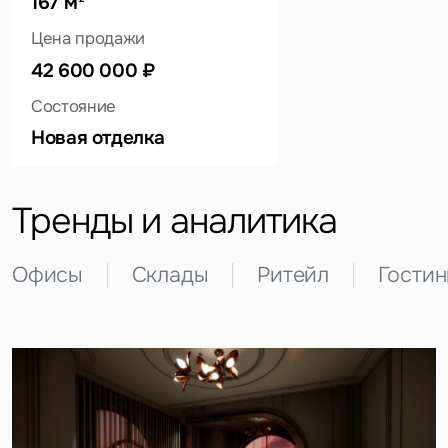
167 м
Цена продажи
42 600 000 ₽
Это обязательное поле
Состояние
Вопрос
Новая отделка
Это обязательное поле
Предложение
Тренды и аналитика
Это обязательное поле
Жалоба
Офисы
Склады
Ритейл
Гости
Уведомления
Объявление