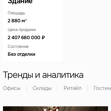
Здание
Площадь
2 880 м
2
Цена продажи
Это обязательное поле
2 407 680 000 ₽
Вопрос
Состояние
Это обязательное поле
Предложение
Без отделки
Это обязательное поле
Жалоба
Тренды и аналитика
Уведомления
Офисы
Склады
Ритейл
Гости
Объявление