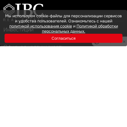
Мы используем cookie-файлы для персонализации сервисов
и удобства пользователей. Ознакомьтесь с нашей
политикой использования cookie
и
Политикой обработки
Инвестиции
персональных данных.
Согласиться
Privacy notice
Офисная недвижимость
Аренда
Продажа
Индустриальная недвижимость
Аренда
Продажа
Услуги
Инвестиции
Земельные активы и девелопмент
Брокеридж
О нас
Офисная недвижимость