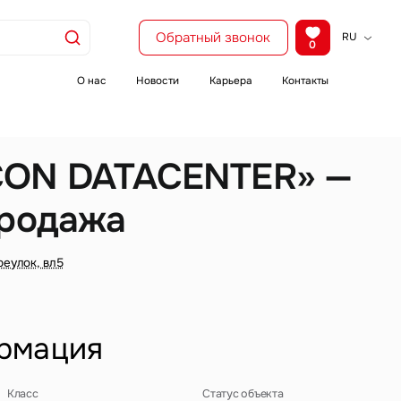
Обратный звонок
RU
0
KZ
EN
О нас
Новости
Карьера
Контакты
CH
CON DATACENTER» —
продажа
реулок, вл5
рмация
Класс
Статус объекта