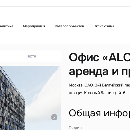
аказать звонок
алитика
Мероприятия
Каталог объектов
Эксклюзивы
Телефон
WhatsApp
Telegram
Офис «AL
Карта
аренда и 
бязательное поле
Это обязательное поле
н неверный формат
Введен неверный формат
Москва, САО, 3-й Балтийский пе
станция Красный Балтиец
6
Общая инфо
бязательное поле
Подтип
н неверный формат