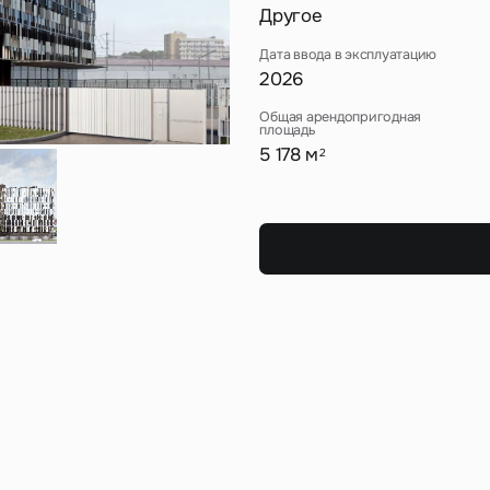
Сейчас
По времени
Другое
Дата ввода в эксплуатацию
Отправить
2026
я на кнопку «Отправить», вы даете свое согласие на обработку и использование ваших
персональ
Общая арендопригодная
х
площадь
5 178 м
2