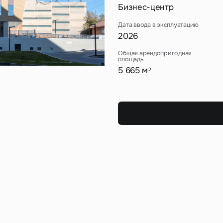
Сейчас
По времени
Бизнес-центр
Дата ввода в эксплуатацию
Отправить
2026
я на кнопку «Отправить», вы даете свое согласие на обработку и использование ваших
персональ
Общая арендопригодная
х
площадь
5 665 м
2