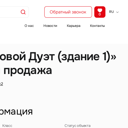
Обратный звонок
RU
0
KZ
EN
О нас
Новости
Карьера
Контакты
CH
вой Дуэт (здание 1)»
и продажа
с2
рмация
Класс
Статус объекта