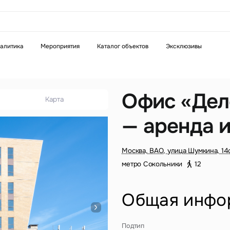
аказать звонок
алитика
Мероприятия
Каталог объектов
Эксклюзивы
Телефон
WhatsApp
Telegram
Офис «Дело
Карта
— аренда 
бязательное поле
Это обязательное поле
н неверный формат
Введен неверный формат
Москва, ВАО, улица Шумкина, 14
метро Сокольники
12
Общая инфо
бязательное поле
Подтип
н неверный формат