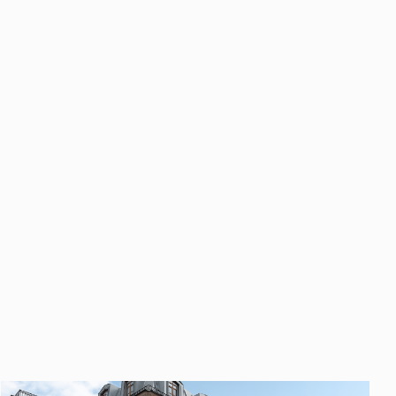
править
у «Отправить», вы даете свое