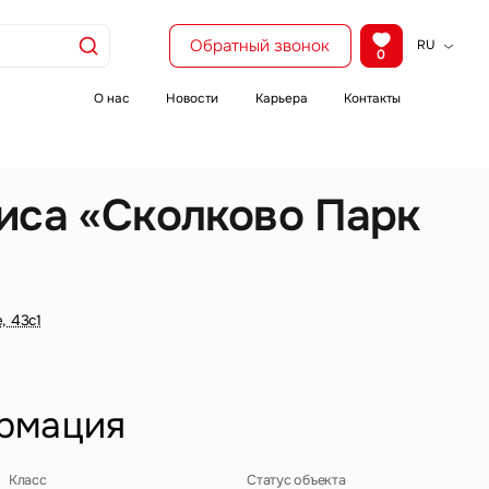
Обратный звонок
RU
0
KZ
EN
О нас
Новости
Карьера
Контакты
CH
иса «Сколково Парк
»
, 43с1
рмация
Класс
Статус объекта