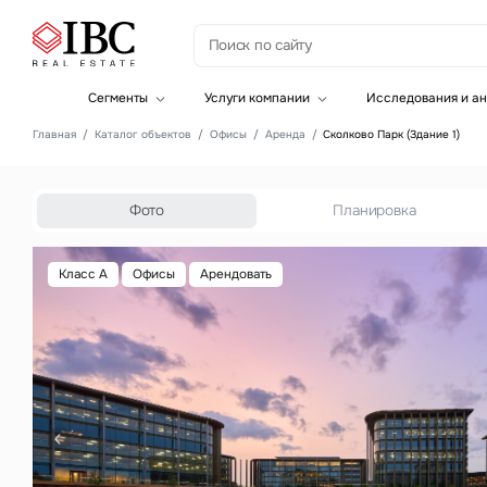
З
Сегменты
Услуги компании
Исследования и ан
Офисная недвижимость
Инвестиции
Главная
Каталог объектов
Офисы
Аренда
Сколково Парк (Здание 1)
Складская недвижимость
Земельные активы и девелопмент
Инвестиционные активы
Брокеридж
Офисная недвижимость
Складская недвижимость
Фото
Планировка
Торговая недвижимость
Стратегический консалтинг
Это о
Исследования и аналитика
Класс A
Офисы
Арендовать
Введе
Оценка
Управление проектами строительства
Это о
Введе