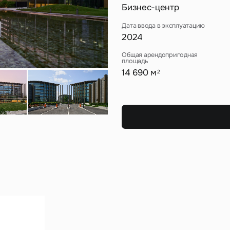
Сейчас
По времени
Бизнес-центр
Дата ввода в эксплуатацию
Отправить
2024
я на кнопку «Отправить», вы даете свое согласие на обработку и использование ваших
персональ
Общая арендопригодная
х
площадь
14 690 м
2