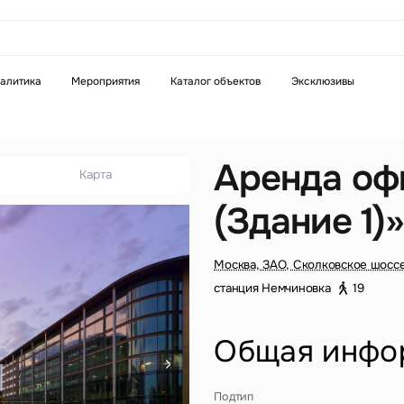
аказать звонок
алитика
Мероприятия
Каталог объектов
Эксклюзивы
Телефон
WhatsApp
Telegram
Аренда оф
Карта
(Здание 1)
бязательное поле
Это обязательное поле
н неверный формат
Введен неверный формат
Москва, ЗАО, Сколковское шоссе
станция Немчиновка
19
Общая инфо
бязательное поле
Подтип
н неверный формат