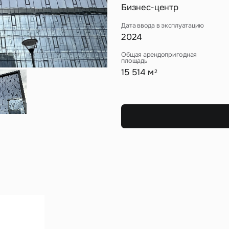
Сейчас
По времени
Бизнес-центр
Дата ввода в эксплуатацию
Отправить
2024
я на кнопку «Отправить», вы даете свое согласие на обработку и использование ваших
персональ
Общая арендопригодная
х
площадь
15 514 м
2