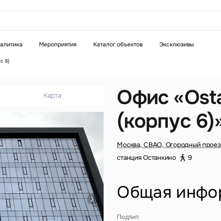
аказать звонок
алитика
Мероприятия
Каталог объектов
Эксклюзивы
с 6)
Телефон
WhatsApp
Telegram
Офис «Osta
Карта
(корпус 6)
бязательное поле
Это обязательное поле
н неверный формат
Введен неверный формат
Москва, СВАО, Огородный проезд
станция Останкино
9
Общая инфо
бязательное поле
Подтип
н неверный формат