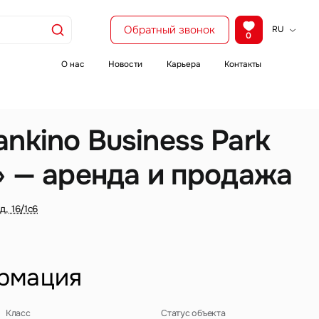
Обратный звонок
RU
0
KZ
EN
О нас
Новости
Карьера
Контакты
CH
nkino Business Park
» — аренда и продажа
, 16/1с6
рмация
Класс
Статус объекта