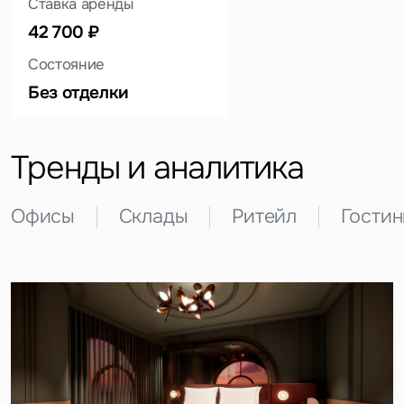
Ставка аренды
42 700 ₽
Состояние
Это обязательное поле
Вопрос
Без отделки
Это обязательное поле
Предложение
Тренды и аналитика
Это обязательное поле
Жалоба
Офисы
Склады
Ритейл
Гости
Уведомления
Объявление