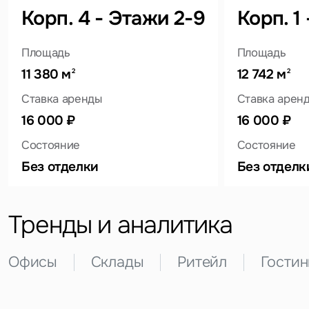
Задайте свой вопрос
Корп. 4 - Этажи 2-9
Корп. 1
Площадь
Площадь
11 380 м
12 742 м
2
2
Это обязательное поле
Ставка аренды
Ставка арен
Вопрос
16 000 ₽
16 000 ₽
Это обязательное поле
Состояние
Состояние
Предложение
Без отделки
Без отделк
Это обязательное поле
Жалоба
Тренды и аналитика
Уведомления
Офисы
Склады
Ритейл
Гости
Объявление