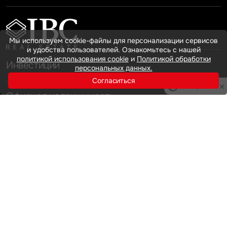
Мы используем cookie-файлы для персонализации сервисов
и удобства пользователей. Ознакомьтесь с нашей
политикой использования cookie
и
Политикой обработки
Инвестиции
персональных данных.
Согласиться
Privacy notice
Офисная недвижимость
Аренда
Продажа
Индустриальная недвижимость
Аренда
Продажа
Услуги
Инвестиции
Земельные активы и девелопмент
Брокеридж
О нас