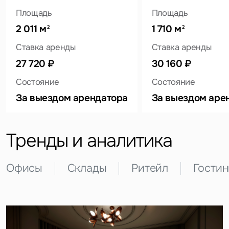
Площадь
Площадь
2 011 м
1 710 м
2
2
Ставка аренды
Ставка аренды
Это обязательное поле
27 720 ₽
30 160 ₽
Вопрос
Состояние
Состояние
Это обязательное поле
За выездом арендатора
За выездом аре
Предложение
Это обязательное поле
Жалоба
Тренды и аналитика
Уведомления
Офисы
Склады
Ритейл
Гости
Объявление