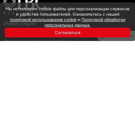
Мы используем cookie-файлы для персонализации сервисов
и удобства пользователей. Ознакомьтесь с нашей
политикой использования cookie
и
Политикой обработки
Инвестиции
персональных данных.
Согласиться
Privacy notice
Офисная недвижимость
Аренда
Продажа
Индустриальная недвижимость
Аренда
Продажа
Услуги
Инвестиции
Земельные активы и девелопмент
Брокеридж
О нас
Офисная недвижимость
Складская недвижимость
Торговая недвижимость
Карьера