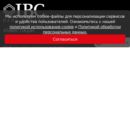
Мы используем cookie-файлы для персонализации сервисов
и удобства пользователей. Ознакомьтесь с нашей
политикой использования cookie
и
Политикой обработки
Инвестиции
персональных данных.
Согласиться
Privacy notice
Офисная недвижимость
Аренда
Продажа
Индустриальная недвижимость
Аренда
Продажа
Услуги
Инвестиции
Земельные активы и девелопмент
Брокеридж
О нас
Офисная недвижимость