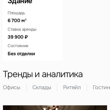
Здание
Площадь
6 700 м
2
Ставка аренды
Это обязательное поле
39 900 ₽
Вопрос
Состояние
Это обязательное поле
Предложение
Без отделки
Это обязательное поле
Жалоба
Тренды и аналитика
Уведомления
Офисы
Склады
Ритейл
Гости
Объявление