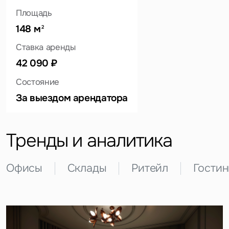
Площадь
148 м
2
Ставка аренды
Это обязательное поле
42 090 ₽
Вопрос
Состояние
Это обязательное поле
За выездом арендатора
Предложение
Это обязательное поле
Жалоба
Тренды и аналитика
Уведомления
Офисы
Склады
Ритейл
Гости
Объявление