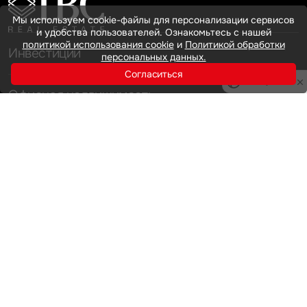
Мы используем cookie-файлы для персонализации сервисов
и удобства пользователей. Ознакомьтесь с нашей
политикой использования cookie
и
Политикой обработки
Инвестиции
персональных данных.
Согласиться
Privacy notice
Офисная недвижимость
Аренда
Продажа
Индустриальная недвижимость
Аренда
Продажа
Услуги
Инвестиции
Земельные активы и девелопмент
Брокеридж
О нас
Офисная недвижимость
Складская недвижимость
Торговая недвижимость
Карьера