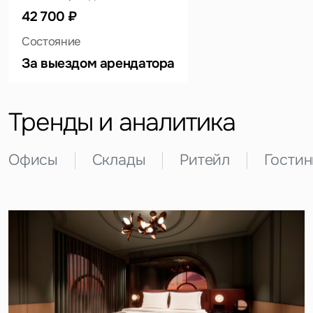
42 700 ₽
Состояние
Это обязательное поле
Вопрос
За выездом арендатора
Это обязательное поле
Предложение
Тренды и аналитика
Это обязательное поле
Жалоба
Офисы
Склады
Ритейл
Гости
Уведомления
Объявление