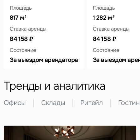
Площадь
Площадь
817 м
1 282 м
2
2
Ставка аренды
Ставка аренды
Это обязательное поле
84 158 ₽
84 158 ₽
Вопрос
Состояние
Состояние
Это обязательное поле
За выездом арендатора
За выездом аре
Предложение
Это обязательное поле
Жалоба
Тренды и аналитика
Уведомления
Офисы
Склады
Ритейл
Гости
Объявление