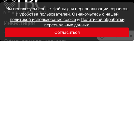
Мы используем cookie-файлы для персонализации сервисов
и удобства пользователей. Ознакомьтесь с нашей
политикой использования cookie
и
Политикой обработки
Инвестиции
персональных данных.
Согласиться
Privacy notice
Офисная недвижимость
Аренда
Продажа
Индустриальная недвижимость
Аренда
Продажа
Услуги
Инвестиции
Земельные активы и девелопмент
Брокеридж
О нас
Офисная недвижимость
Складская недвижимость
Торговая недвижимость
Карьера